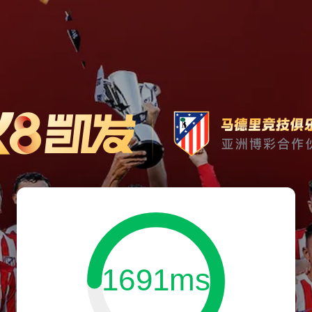
1691ms